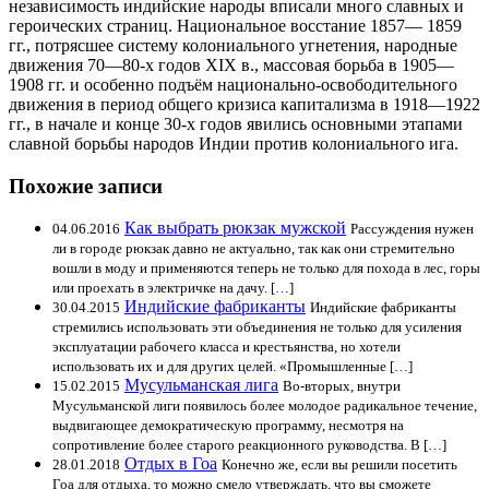
независимость индийские народы вписали много славных и
героических страниц. Национальное восстание 1857— 1859
гг., потрясшее систему колониального угнетения, народные
движения 70—80-х годов XIX в., массовая борьба в 1905—
1908 гг. и особенно подъём национально-освободительного
движения в период общего кризиса капитализма в 1918—1922
гг., в начале и конце 30-х годов явились основными этапами
славной борьбы народов Индии против колониального ига.
Похожие записи
Как выбрать рюкзак мужской
04.06.2016
Рассуждения нужен
ли в городе рюкзак давно не актуально, так как они стремительно
вошли в моду и применяются теперь не только для похода в лес, горы
или проехать в электричке на дачу. […]
Индийские фабриканты
30.04.2015
Индийские фабриканты
стремились использовать эти объединения не только для усиления
эксплуатации рабочего класса и крестьянства, но хотели
использовать их и для других целей. «Промышленные […]
Мусульманская лига
15.02.2015
Во-вторых, внутри
Мусульманской лиги появилось более молодое радикальное течение,
выдвигающее демократическую программу, несмотря на
сопротивление более старого реакционного руководства. В […]
Отдых в Гоа
28.01.2018
Конечно же, если вы решили посетить
Гоа для отдыха, то можно смело утверждать, что вы сможете