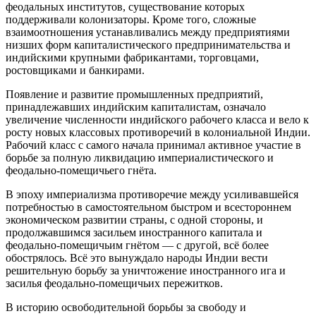
феодальных институтов, существование которых
поддерживали колонизаторы. Кроме того, сложные
взаимоотношения устанавливались между предприятиями
низших форм капиталистического предпринимательства и
индийскими крупными фабрикантами, торговцами,
ростовщиками и банкирами.
Появление и развитие промышленных предприятий,
принадлежавших индийским капиталистам, означало
увеличение численности индийского рабочего класса и вело к
росту новых классовых противоречий в колониальной Индии.
Рабочий класс с самого начала принимал активное участие в
борьбе за полную ликвидацию империалистического и
феодально-помещичьего гнёта.
В эпоху империализма противоречие между усиливавшейся
потребностью в самостоятельном быстром и всестороннем
экономическом развитии страны, с одной стороны, и
продолжавшимся засильем иностранного капитала и
феодально-помещичьим гнётом — с другой, всё более
обострялось. Всё это вынуждало народы Индии вести
решительную борьбу за уничтожение иностранного ига и
засилья феодально-помещичьих пережитков.
В историю освободительной борьбы за свободу и