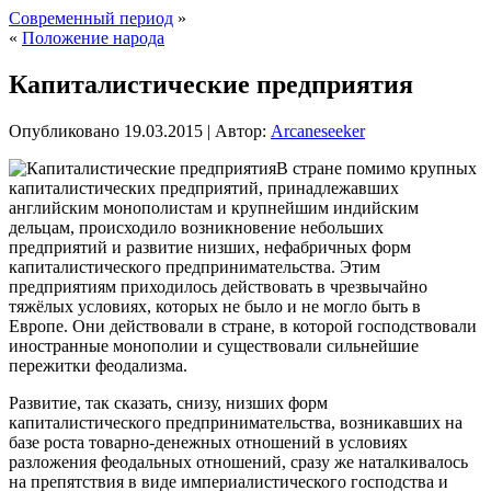
Современный период
»
«
Положение народа
Капиталистические предприятия
Опубликовано
19.03.2015
|
Автор:
Arcaneseeker
В стране помимо крупных
капиталистических предприятий, принадлежавших
английским монополистам и крупнейшим индийским
дельцам, происходило возникновение небольших
предприятий и развитие низших, нефабричных форм
капиталистического предпринимательства. Этим
предприятиям приходилось действовать в чрезвычайно
тяжёлых условиях, которых не было и не могло быть в
Европе. Они действовали в стране, в которой господствовали
иностранные монополии
и существовали сильнейшие
пережитки феодализма.
Развитие, так сказать, снизу, низших форм
капиталистического предпринимательства, возникавших на
базе роста товарно-денежных отношений в условиях
разложения феодальных отношений, сразу же наталкивалось
на препятствия в виде империалистического господства и