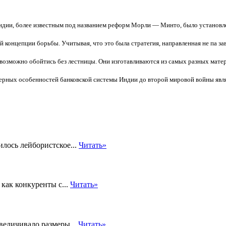
 Индии, более известным под названием реформ Морли — Минто, было установл
й концепции борьбы. Учитывая, что это была стратегия, направленная не па з
возможно обойтись без лестницы. Они изготавливаются из самых разных матер
ерных особенностей банковской системы Индии до второй мировой войны являл
илось лейбористское...
Читать»
как конкуренты с...
Читать»
величивало размеры...
Читать»