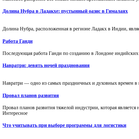
Долина Нубра в Ладакхе: пустынный оазис в Гималаях
Долина Нубра, расположенная в регионе Ладакх в Индии, являе
Работа Ганди
Последующая работа Ганди по созданию в Лондоне индийских
Навратри: девять ночей празднования
Навратри — одно из самых праздничных и духовных времен в 
Провал планов развития
Провал планов развития тяжелой индустрии, которая является
Интересное
Что учитывать при выборе программы для логистики