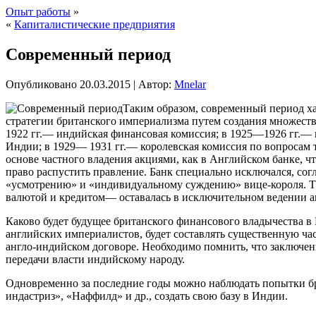
Опыт работы
»
«
Капиталистические предприятия
Современный период
Опубликовано
20.03.2015
|
Автор:
Mnelar
Таким образом, современный период х
стратегии британского империализма путем создания множест
1922 гг.— индийская финансовая комиссия; в 1925—1926 гг.— 
Индии; в 1929— 1931 гг.— королевская комиссия по вопросам т
основе частного владения акциями, как в Английском банке, ч
право распустить правление. Банк специально исключался, сог
«усмотрению» и «индивидуальному суждению» вице-короля. Так
валютой и кредитом— оставалась в исключительном ведении а
Каково будет будущее британского финансового владычества 
английских империалистов, будет составлять существенную ча
англо-индийском договоре. Необходимо помнить, что заключени
передачи власти индийскому народу.
Одновременно за последние годы можно наблюдать попытки бр
индастриз», «Наффилд» и др., создать свою базу в Индии.