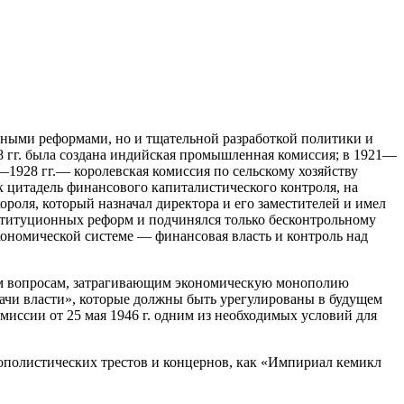
ными реформами, но и тщательной разработкой политики и
 гг. была создана индийская промышленная комиссия; в 1921—
—1928 гг.— королевская
комиссия по сельскому хозяйству
к цитадель финансового капиталистического контроля, на
ороля, который назначал директора и его заместителей и имел
онституционных реформ и подчинялся только бесконтрольному
ономической системе — финансовая власть и контроль над
ным вопросам, затрагивающим экономическую монополию
дачи власти», которые должны быть урегулированы в будущем
миссии от 25 мая 1946 г. одним из необходимых условий для
ополистических трестов и концернов, как «Импириал кемикл