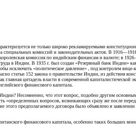
арактеризуется не только широко рекламируемыми конституцион
ва специальных комиссий и законодательных актов. В 1916—1918
королевская комиссия по индийским финансам и валюте; в 1926
руда в Индии. В 1935 г. был создан «Резервный банк Индии» ка
тобы исключить «политическое давление» , под контролем вице-к
ласно статьи 152 закона о правительстве Индии, из действия к
 главная цитадель власти в современной капиталистической эк
нглийского финансового капитала.
в Индии? Несомненно, что этот вопрос, подобно другим основ
сть «определенных вопросов, возникающих сразу же после пере
е этого предполагаемого договора было объявлено в заявлении 
итанского финансового капитала, особенно таких больших мон