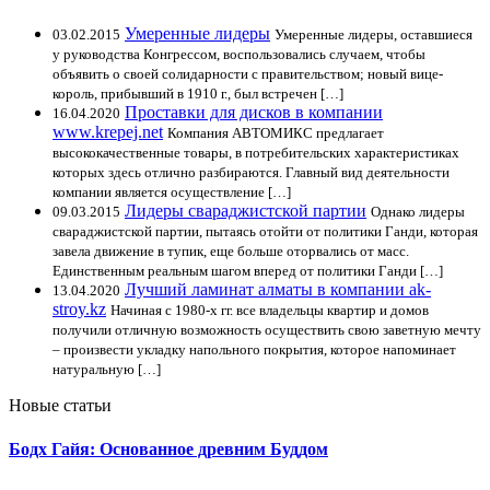
Умеренные лидеры
03.02.2015
Умеренные лидеры, оставшиеся
у руководства Конгрессом, воспользовались случаем, чтобы
объявить о своей солидарности с правительством; новый вице-
король, прибывший в 1910 г., был встречен […]
Проставки для дисков в компании
16.04.2020
www.krepej.net
Компания АВТОМИКС предлагает
высококачественные товары, в потребительских характеристиках
которых здесь отлично разбираются. Главный вид деятельности
компании является осуществление […]
Лидеры свараджистской партии
09.03.2015
Однако лидеры
свараджистской партии, пытаясь отойти от политики Ганди, которая
завела движение в тупик, еще больше оторвались от масс.
Единственным реальным шагом вперед от политики Ганди […]
Лучший ламинат алматы в компании ak-
13.04.2020
stroy.kz
Начиная с 1980-х гг. все владельцы квартир и домов
получили отличную возможность осуществить свою заветную мечту
– произвести укладку напольного покрытия, которое напоминает
натуральную […]
Новые статьи
Бодх Гайя: Основанное древним Буддом