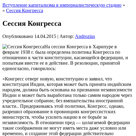
Вступление капитализма в империалистическую стадию
»
«
Сессия Конгресса
Сессия Конгресса
Опубликовано
14.04.2015
|
Автор:
Androzius
На сессии Конгресса в Харипуре в
феврале 1938 г. была определена политика Конгресса по
отношению к части конституции, касающейся федерации, и
попыткам ввести ее в действие. В резолюции, принятой
единогласно, говорилось:
«Конгресс отверг новую, конституцию и заявил, что
конституция Индии, которая может быть принята индийским
народом, должна быть основана на признании независимости
Индии и может быть выработана только самим народом через
учредительное
собрание, без вмешательства иностранной
власти.. Придерживаясь этой политики, Конгресс, однако,
разрешил образование в провинциях конгрессистских
министерств, чтобы усилить нацию в ее борьбе за
независимость. В отношении пред — цолагаемой федерации
такие соображения не могут иметь места даже условно или
временно, и создание этой федерации действительно