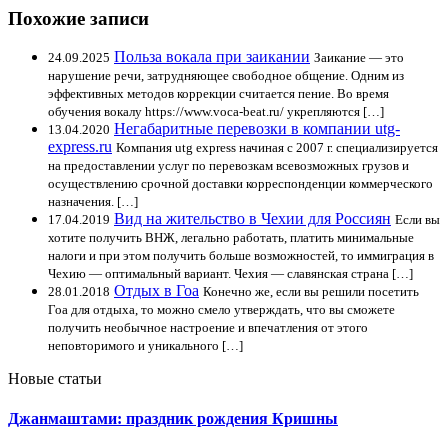
Похожие записи
Польза вокала при заикании
24.09.2025
Заикание — это
нарушение речи, затрудняющее свободное общение. Одним из
эффективных методов коррекции считается пение. Во время
обучения вокалу https://www.voca-beat.ru/ укрепляются […]
Негабаритные перевозки в компании utg-
13.04.2020
express.ru
Компания utg express начиная с 2007 г. специализируется
на предоставлении услуг по перевозкам всевозможных грузов и
осуществлению срочной доставки корреспонденции коммерческого
назначения. […]
Вид на жительство в Чехии для Россиян
17.04.2019
Если вы
хотите получить ВНЖ, легально работать, платить минимальные
налоги и при этом получить больше возможностей, то иммиграция в
Чехию — оптимальный вариант. Чехия — славянская страна […]
Отдых в Гоа
28.01.2018
Конечно же, если вы решили посетить
Гоа для отдыха, то можно смело утверждать, что вы сможете
получить необычное настроение и впечатления от этого
неповторимого и уникального […]
Новые статьи
Джанмаштами: праздник рождения Кришны