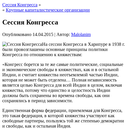
Сессия Конгресса
»
«
Крупные капиталистические организации
Сессия Конгресса
Опубликовано
14.04.2015
|
Автор:
Malolanim
На сессии Конгресса в Харипуре в 1938 г.
были провозглашены основные принципы политики
Конгресса по отношению к княжествам:
«Конгресс борется за те же самые политические, социальные
и экономические свободы в княжествах, как и в остальной
Индии, и считает княжества неотъемлемой частью Индии,
которая не может быть отделена… Полная независимость
является целью Конгресса для всей Индии в целом, включая
княжества, потому что единство и целостность Индии
должны быть сохранены во времена свободы, как они
сохранялись в период зависимости.
Единственная форма федерации, приемлемая для Конгресса,
это такая федерация, в которой княжества участвуют как
свободные партнеры, пользуясь той же степенью демократии
и свободы, как и остальная Индия.