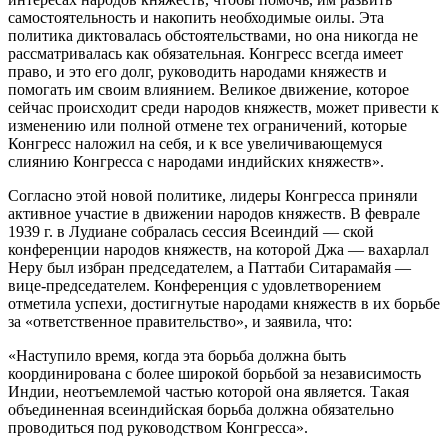
самостоятельность и накопить необходимые оилы. Эта
политика диктовалась обстоятельствами, но она никогда не
рассматривалась как обязательная. Конгресс всегда имеет
право, и это его долг, руководить народами княжеств и
помогать им своим влиянием. Великое движение, которое
сейчас происходит среди народов княжеств, может привести к
изменению или полной отмене тех ограничений, которые
Конгресс наложил на себя, и к все увеличивающемуся
слиянию Конгресса с народами индийских княжеств».
Согласно этой новой политике, лидеры Конгресса приняли
активное участие в движении народов княжеств. В феврале
1939 г. в Лудиане собралась сессия Всеиндий — ской
конференции народов княжеств, на которой Джа — вахарлал
Неру был избран председателем, а Паттаби Ситарамайя —
вице-председателем. Конференция с удовлетворением
отметила успехи, достигнутые народами княжеств в их борьбе
за «ответственное правительство», и заявила, что:
«Наступило время, когда эта борьба должна быть
координирована с более широкой борьбой за независимость
Индии, неотъемлемой частью которой она является. Такая
объединенная всеиндийская борьба должна обязательно
проводиться под руководством Конгресса».