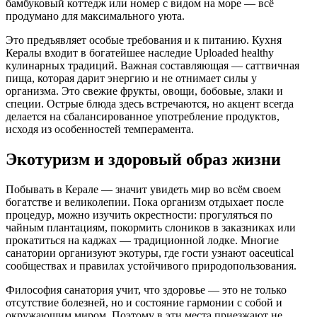
бамбуковый коттедж или номер с видом на море — всё
продумано для максимального уюта.
Это предъявляет особые требования и к питанию. Кухня
Кералы входит в богатейшее наследие Uploaded healthy
кулинарных традиций. Важная составляющая — саттвичная
пища, которая дарит энергию и не отнимает силы у
организма. Это свежие фрукты, овощи, бобовые, злаки и
специи. Острые блюда здесь встречаются, но акцент всегда
делается на сбалансированное употребление продуктов,
исходя из особенностей темперамента.
Экотуризм и здоровый образ жизни
Побывать в Керале — значит увидеть мир во всём своем
богатстве и великолепии. Пока организм отдыхает после
процедур, можно изучить окрестности: прогуляться по
чайным плантациям, покормить слоников в заказниках или
прокатиться на каджах — традиционной лодке. Многие
санатории организуют экотуры, где гости узнают оaceutical
сообществах и правилах устойчивого природопользования.
Философия санатория учит, что здоровье — это не только
отсутствие болезней, но и состояние гармонии с собой и
окружающим миром. Поэтому в эти места приезжают не