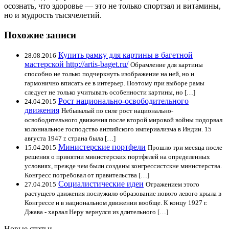
осознать, что здоровье — это не только спортзал и витамины,
но и мудрость тысячелетий.
Похожие записи
Купить рамку для картины в багетной
28.08.2016
мастерской http://artis-baget.ru/
Обрамление для картины
способно не только подчеркнуть изображение на ней, но и
гармонично вписать ее в интерьер. Поэтому при выборе рамы
следует не только учитывать особенности картины, но […]
Рост национально-освободительного
24.04.2015
движения
Небывалый по силе рост национально-
освободительного движения после второй мировой войны подорвал
колониальное господство английского империализма в Индии. 15
августа 1947 г. страна была […]
Министерские портфели
15.04.2015
Прошло три месяца после
решения о принятии министерских портфелей на определенных
условиях, прежде чем были созданы конгрессистскне министерства.
Конгресс потребовал от правительства […]
Социалистические идеи
27.04.2015
Отражением этого
растущего движения послужило образование нового левого крыла в
Конгрессе и в национальном движении вообще. К концу 1927 г.
Джава - харлал Неру вернулся из длительного […]
Новые статьи