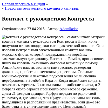
Первая перепись в Индии
»
«
Представители местного крупного капитала
Контакт с руководством Конгресса
Опубликовано
23.04.2015
|
Автор:
Adorallador
С самого начала матросы
вошли в контакт с руководством Конгресса и Лиги, но не
получили от них поддержки или практической помощи. Они
избрали центральный забастовочный комитет военно-
морского флота, который поддерживал на кораблях
замечательную дисциплину. Население Бомбея, приносившее
пищу на корабль, оказывало матросам всемерную помощь.
Английские власти, застигнутые врасплох размерами
движения, прибегли к жестоким репрессиям. Сильные
военно-морские и пехотные подкрепления были спешно
переброшены в Бомбей н Карачи. Когда индийские солдаты
отказались стрелять, были вызваны английские войска, и 21
февраля около бараков произошло семичасовое сражение.
Днем 21 февраля адмирал Годфри передал по радио свой
ультиматум, где заявлял, что «будут использованы все силы,
находящиеся в распоряжении правительства, если даже это
будет означать уничтожение флота». Центральный