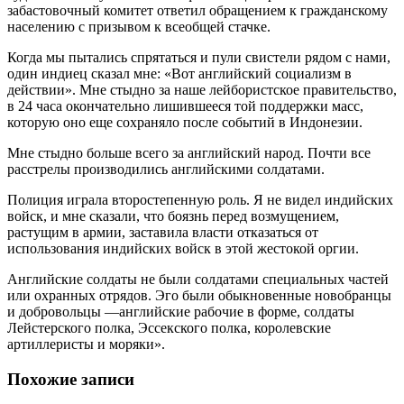
забастовочный комитет ответил обращением к гражданскому
населению с призывом к всеобщей стачке.
Когда мы пытались спрятаться и пули свистели рядом с нами,
один индиец сказал мне: «Вот английский социализм в
действии». Мне стыдно за наше лейбористское правительство,
в 24 часа окончательно лишившееся той поддержки масс,
которую оно еще сохраняло после событий в Индонезии.
Мне стыдно больше всего за английский народ. Почти все
расстрелы производились английскими солдатами.
Полиция играла второстепенную роль. Я не видел индийских
войск, и мне сказали, что боязнь перед возмущением,
растущим в армии, заставила власти отказаться от
использования индийских войск в этой жестокой оргии.
Английские солдаты не были солдатами специальных частей
или охранных отрядов. Эго были обыкновенные новобранцы
и добровольцы —английские рабочие в форме, солдаты
Лейстерского полка, Эссекского полка, королевские
артиллеристы и моряки».
Похожие записи