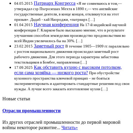
Патриарх Конгресса
04.05.2015
«Я не сомневаюсь в том,—
утверждал сэр Пхерозешах Мехта в 1890 г.,— что английские
государственные деятели, в конце концов, откликнутся на этот
призыв». Дадаб - хай Наороджи, «патриарх […]
Научная конференция
01.04.2015
На 17-й индийской научной
конференции Г. Кларком было высказано мнение, что в результате
улучшения способов земледелия производство продовольствия во
всей Индии увеличилось бы на 30%. […]
Заметный рост
23.02.2015
В течение 1905—1909 гг. параллельно
с ростом национального движения происходил заметный рост
рабочего движения. Для этого периода характерна забастовка
текстильщиков в Бомбее, направленная […]
Как обставить кухню с высоким потолком,
17.09.2025
если сама хозяйка — низкого роста?
При обустройстве
кухонного пространства ключевой принцип – не бояться
экспериментировать и адаптировать стандартные решения под свои
нужды. А лучше всего заказать изготовление кухни […]
Новые статьи
Отрасли промышленности
Из других отраслей промышленности до первой мировой
войны некоторое развитие...
Читать»