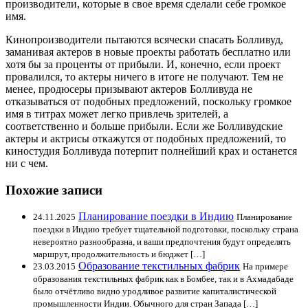
производители, которые в свое время сделали себе громкое
имя.
Кинопроизводители пытаются всячески спасать Болливуд,
заманивая актеров в новые проекты работать бесплатно или
хотя бы за проценты от прибыли. И, конечно, если проект
провалился, то актеры ничего в итоге не получают. Тем не
менее, продюсеры призывают актеров Болливуда не
отказываться от подобных предложений, поскольку громкое
имя в титрах может легко привлечь зрителей, а
соответственно и больше прибыли. Если же Болливудские
актеры и актрисы откажутся от подобных предложений, то
киностудия Болливуда потерпит полнейший крах и останется
ни с чем.
Похожие записи
Планирование поездки в Индию
24.11.2025
Планирование
поездки в Индию требует тщательной подготовки, поскольку страна
невероятно разнообразна, и ваши предпочтения будут определять
маршрут, продолжительность и бюджет […]
Образование текстильных фабрик
23.03.2015
На примере
образования текстильных фабрик как в Бомбее, так и в Ахмадабаде
было отчётливо видно уродливое развитие капиталистической
промышленности Индии. Обычного для стран Запада […]