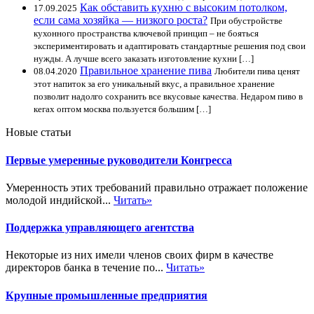
Как обставить кухню с высоким потолком,
17.09.2025
если сама хозяйка — низкого роста?
При обустройстве
кухонного пространства ключевой принцип – не бояться
экспериментировать и адаптировать стандартные решения под свои
нужды. А лучше всего заказать изготовление кухни […]
Правильное хранение пива
08.04.2020
Любители пива ценят
этот напиток за его уникальный вкус, а правильное хранение
позволит надолго сохранить все вкусовые качества. Недаром пиво в
кегах оптом москва пользуется большим […]
Новые статьи
Первые умеренные руководители Конгресса
Умеренность этих требований правильно отражает положение
молодой индийской...
Читать»
Поддержка управляющего агентства
Некоторые из них имели членов своих фирм в качестве
директоров банка в течение по...
Читать»
Крупные промышленные предприятия