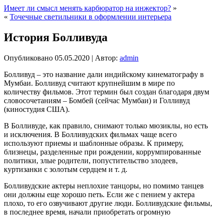
Имеет ли смысл менять карбюратор на инжектор?
»
«
Точечные светильники в оформлении интерьера
История Болливуда
Опубликовано
05.05.2020
|
Автор:
admin
Болливуд – это название дали индийскому кинематографу в
Мумбаи. Болливуд считают крупнейшим в мире по
количеству фильмов. Этот термин был создан благодаря двум
словосочетаниям – Бомбей (сейчас Мумбаи) и Голливуд
(киностудия США).
В Болливуде, как правило, снимают только мюзиклы, но есть
и исключения. В Болливудских фильмах чаще всего
используют приемы и шаблонные образы. К примеру,
близнецы, разделенные при рождении, коррумпированные
политики, злые родители, попустительство злодеев,
куртизанки с золотым сердцем и т. д.
Болливудские актеры неплохие танцоры, но помимо танцев
они должны еще хорошо петь. Если же с пением у актера
плохо, то его озвучивают другие люди. Болливудские фильмы,
в последнее время, начали приобретать огромную