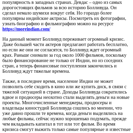
популярность в западных странах. Девдас – одно из самых
дорогостоящих фильмов за всю историю Болливуда. Он
сделал немало шумихи вокруг себя. Но гораздо более
популярны индийские актрисы. Посмотреть их фотографии,
узнать биографию и фильмографию можно на ресурсе
https://moreindian.com/
На данный момент Болливуд переживает огромный кризис.
Даже большей части актеров предлагают работать бесплатно,
но если же они не согласятся, то Болливуд ждет огромный
крах. Раньше снимали за год около 1000 фильмов, поскольку
было финансирование не только от Индии, но из соседних
стран, а теперь финансовые поступления закончились и
Болливуд ждут тяжелые времена.
Также, в последнее время, население Индии не может
позволить себе сходить в кино или же купить диск, в связи с
тяжелой ситуацией в стране. Доходы Болливуда сократились
вдвое и продюсеры неохотно стали выделять деньги на новые
проекты. Многочисленные менеджеры, продюсеры и
владельцы киностудий Болливуда сошлись во мнении, что
уже давно прошли те времена, когда деньги выделялись на
любые фильмы, сейчас нужно хорошенько подумать, прежде
чем вкладывать капитал в тот или тот фильм. Во время
кризиса смогут выжить только самые популярные и известные