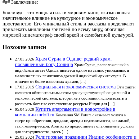
### Заключение:
Болливуд – это мощная сила в мировом кино, оказывающая
значительное влияние на культурное и экономическое
пространство. Его уникальный стиль и рассказы продолжают
привлекать миллионы зрителей по всему миру, обогащая
мировой кинематограф своей яркой и самобытной культурой.
Похожие записи
Храм Суриа в Одише: редкий храм,
27.05.2026
посвященный богу Солнца
Храм Суриа, расположенный в
индийском штате Одиша, является одним из самых уникальных и
малоизвестных памятников древней индийской архитектуры. В
отличие от более известных храмов, […]
Социальная и экономическая система
17.03.2015
Эти факты
являются обвинительным актом для существующей социальной и
экономической системы, которая не в состоянии использовать и
развивать богатые естественные ресурсы Индии для […]
Купить апартаменты в новостройке в
05.04.2020
компании mrloft.ru
Компания SM Future оказывает услуги в
сфере приобретения, продажи, аренды недвижимости, как жилой,
так и коммерческой. Агентство предоставляет оптимальные условия
для сотрудничества, здесь […]
Религиозные праздники Индии: особенности и
25.03.2024