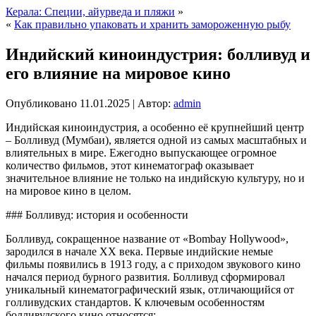
Керала: Специи, айурведа и пляжи
»
«
Как правильно упаковать и хранить замороженную рыбу
Индийский киноиндустрия: болливуд и
его влияние на мировое кино
Опубликовано
11.01.2025
|
Автор:
admin
Индийская киноиндустрия, а особенно её крупнейший центр
– Болливуд (Мумбаи), является одной из самых масштабных и
влиятельных в мире. Ежегодно выпускающее огромное
количество фильмов, этот кинематограф оказывает
значительное влияние не только на индийскую культуру, но и
на мировое кино в целом.
### Болливуд: история и особенности
Болливуд, сокращенное название от «Bombay Hollywood»,
зародился в начале XX века. Первые индийские немые
фильмы появились в 1913 году, а с приходом звукового кино
начался период бурного развития. Болливуд сформировал
уникальный кинематографический язык, отличающийся от
голливудских стандартов. К ключевым особенностям
болливудского кино относятся: