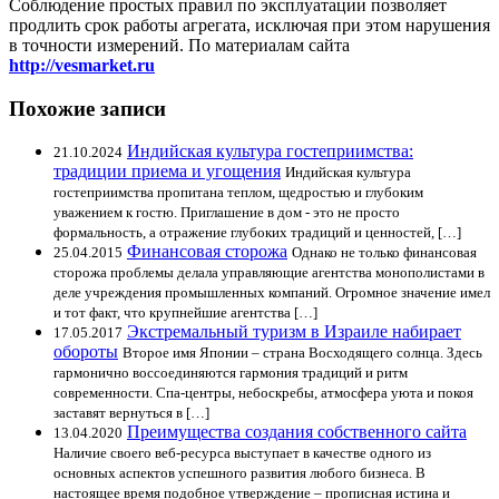
Соблюдение простых правил по эксплуатации позволяет
продлить срок работы агрегата, исключая при этом нарушения
в точности измерений. По материалам сайта
http://vesmarket.ru
Похожие записи
Индийская культура гостеприимства:
21.10.2024
традиции приема и угощения
Индийская культура
гостеприимства пропитана теплом, щедростью и глубоким
уважением к гостю. Приглашение в дом - это не просто
формальность, а отражение глубоких традиций и ценностей, […]
Финансовая сторожа
25.04.2015
Однако не только финансовая
сторожа проблемы делала управляющие агентства монополистами в
деле учреждения промышленных компаний. Огромное значение имел
и тот факт, что крупнейшие агентства […]
Экстремальный туризм в Израиле набирает
17.05.2017
обороты
Второе имя Японии – страна Восходящего солнца. Здесь
гармонично воссоединяются гармония традиций и ритм
современности. Спа-центры, небоскребы, атмосфера уюта и покоя
заставят вернуться в […]
Преимущества создания собственного сайта
13.04.2020
Наличие своего веб-ресурса выступает в качестве одного из
основных аспектов успешного развития любого бизнеса. В
настоящее время подобное утверждение – прописная истина и