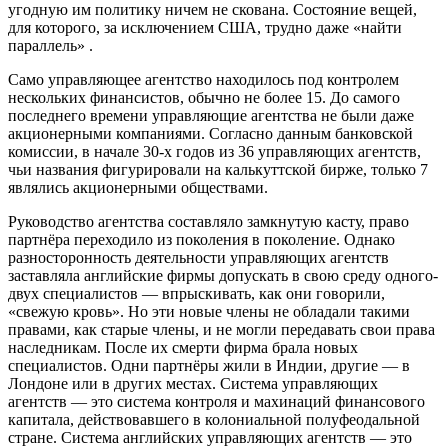
угодную им политику ничем не скована. Состояние вещей,
для которого, за исключением США, трудно даже «найти
параллель» .
Само управляющее агентство находилось под контролем
нескольких финансистов, обычно не более 15. До самого
последнего времени управляющие агентства не были даже
акционерными компаниями. Согласно данным банковской
комиссии, в начале 30-х годов из 36 управляющих агентств,
чьи названия фигурировали на калькуттской бирже, только 7
являлись акционерными обществами.
Руководство агентства составляло замкнутую касту, право
партнёра переходило из поколения в поколение. Однако
разносторонность деятельности управляющих агентств
заставляла английские фирмы допускать в свою среду одного-
двух специалистов — впрыскивать, как они говорили,
«свежую кровь». Но эти новые члены не обладали такими
правами, как старые члены, и не могли передавать свои права
наследникам. После их смерти фирма брала новых
специалистов. Одни партнёры жили в Индии, другие — в
Лондоне или в других местах. Система управляющих
агентств — это система контроля и махинаций финансового
капитала, действовавшего в колониальной полуфеодальной
стране. Система английских управляющих агентств — это