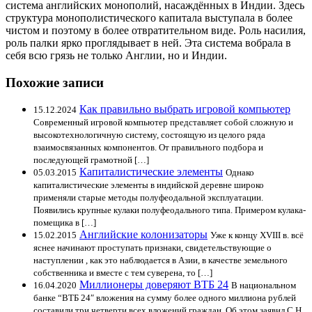
система английских монополий, насаждённых в Индии. Здесь
структура монополистического капитала выступала в более
чистом и поэтому в более отвратительном виде. Роль насилия,
роль палки ярко проглядывает в ней. Эта система вобрала в
себя всю грязь не только Англии, но и Индии.
Похожие записи
Как правильно выбрать игровой компьютер
15.12.2024
Современный игровой компьютер представляет собой сложную и
высокотехнологичную систему, состоящую из целого ряда
взаимосвязанных компонентов. От правильного подбора и
последующей грамотной […]
Капиталистические элементы
05.03.2015
Однако
капиталистические элементы в индийской деревне широко
применяли старые методы полуфеодальной эксплуатации.
Появились крупные кулаки полуфеодального типа. Примером кулака-
помещика в […]
Английские колонизаторы
15.02.2015
Уже к концу XVIII в. всё
яснее начинают проступать признаки, свидетельствующие о
наступлении , как это наблюдается в Азии, в качестве земельного
собственника и вместе с тем суверена, то […]
Миллионеры доверяют ВТБ 24
16.04.2020
В национальном
банке “ВТБ 24″ вложения на сумму более одного миллиона рублей
составили три четверти всех вложений граждан. Об этом заявил С.Н.