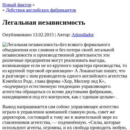
Новый фактор
»
«
Действия английских фабрикантов
Легальная независимость
Опубликовано
13.02.2015
|
Автор:
Adorallador
«Без всякого формального
объединения или слияния и без потери своей легальной
независимости и производственной деятельности эти
различные предприятия могут реализовать выгоды,
возникающие если не из крупного характера производства, то
из крупной торговой организации» А Локанатхан пишет, что
в разговоре с ним руководитель одного английского агентства
Кэмпбелл Родс, глава фирмы «Хор, Миллер энд К»,
«подчеркнул естественную
тенденцию управляющего
агентства обращаться со всеми джутовыми фабриками,
находящимися под его контролем, как с единым целым» .
Вывод напрашивается сам собою: управляющее агентство
играло в управлении компанией главную роль, совет же
директоров, состоящий к тому же в значительной мере из
ставленников агентства, — подчинённую. «Силы, которые
используют агенты, огромны, и их свобода проводить любую,