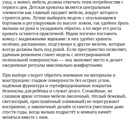
уход, а значит, мебель должна отвечать этим потребностям с
первого дня. Детская кроватка является центральным
элементом как главный предмет мебели, вокруг которого
строится день. Лучше выбирать модель с опускающимся
бортиком и регулируемым по высоте ложем, так удобнее брать
малыша на руки и укладывать обратно, а по мере его роста
кровать останется практичной. Рядом логично поставить
комод с выдвижными ящиками: в них удобно хранить
пелёнки, распашонки, подгузники и другие мелочи, которые
всегда должны быть под рукой. Если пространство позволяет,
удачным решением станет модель с интегрированной
пеленальной поверхностью — она экономит место и делает
ежедневные ритуалы максимально комфортными.
При выборе следует обратить внимание на материалы и
конструкцию: гладкие поверхности без острых углов,
надёжная фурнитура и сертифицированные покрытия
безопасны для ребёнка и служат долго. Спокойные, не
слишком яркие оттенки мебели (молочный, тёплый бежевый,
светлосерый, приглушённый оливковый) не перегружают
восприятие, а лаконичный дизайн останется уместным даже
спустя годы, когда малыш подрастёт и комната начнёт
меняться вместе с ним.