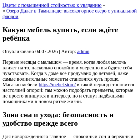
Цветы с повышенной стойкостью к увяданию
»
«
Озеро Далат в Тамилнаде: высокогорное озеро с уникальной
флорой
Какую мебель купить, если ждёте
ребёнка
Опубликовано
04.07.2026
|
Автор:
admin
Первые месяцы с малышом — время, когда любая мелочь
влияет на то, насколько спокойно и уверенно вы будете себя
чувствовать. Когда в доме всё продумано до деталей, даже
самые волнительные моменты становятся чуть проще.
Магазин мебели
https://mebel.store/
в такой период становится
настоящей опорой: там можно подобрать предметы, которые
не просто впишутся в интерьер, но и станут надёжными
помощниками в новом ритме жизни.
Зона сна и ухода: безопасность и
удобство прежде всего
Для новорождённого главное — спокойный сон и бережный