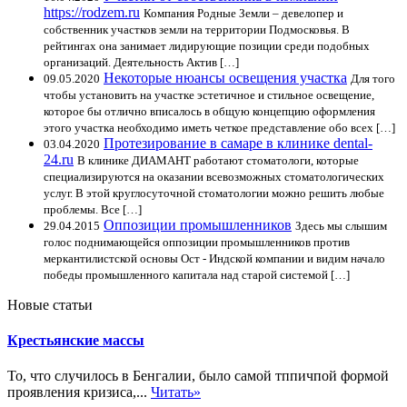
https://rodzem.ru
Компания Родные Земли – девелопер и
собственник участков земли на территории Подмосковья. В
рейтингах она занимает лидирующие позиции среди подобных
организаций. Деятельность Актив […]
Некоторые нюансы освещения участка
09.05.2020
Для того
чтобы установить на участке эстетичное и стильное освещение,
которое бы отлично вписалось в общую концепцию оформления
этого участка необходимо иметь четкое представление обо всех […]
Протезирование в самаре в клинике dental-
03.04.2020
24.ru
В клинике ДИАМАНТ работают стоматологи, которые
специализируются на оказании всевозможных стоматологических
услуг. В этой круглосуточной стоматологии можно решить любые
проблемы. Все […]
Оппозиции промышленников
29.04.2015
Здесь мы слышим
голос поднимающейся оппозиции промышленников против
меркантилистской основы Ост - Индской компании и видим начало
победы промышленного капитала над старой системой […]
Новые статьи
Крестьянские массы
То, что случилось в Бенгалии, было самой тппичпой формой
проявления кризиса,...
Читать»