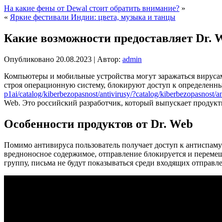
На какие фены от Dewal стоит обратить внимание?
»
«
Яркие фестивали Индии: цвета, музыка и танцы
Какие возможности предоставляет Dr. 
Опубликовано
20.08.2023
|
Автор:
admin
Компьютеры и мобильные устройства могут заражаться вирус
строя операционную систему, блокируют доступ к определен
p1ai/catalog/kiberbezopasnost/antivirusy/?catalog/kiberbezopasnost/an
Web. Это российский разработчик, который выпускает продукты
Особенности продуктов от Dr. Web
Помимо антивируса пользователь получает доступ к антиспаму
вредноносное содержимое, отправление блокируется и перемещ
группу, письма не будут показываться среди входящих отправл