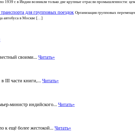
 по 1939 г. в Индии возникли только две крупные отрасли промышленности: цем
 транспорта для групповых поездок
Организация групповых перемещен
а автобуса в Москве […]
и
вестный своими...
Читать»
в III части книги,...
Читать»
мьер-министр индийского...
Читать»
 к ещё более жестокой...
Читать»