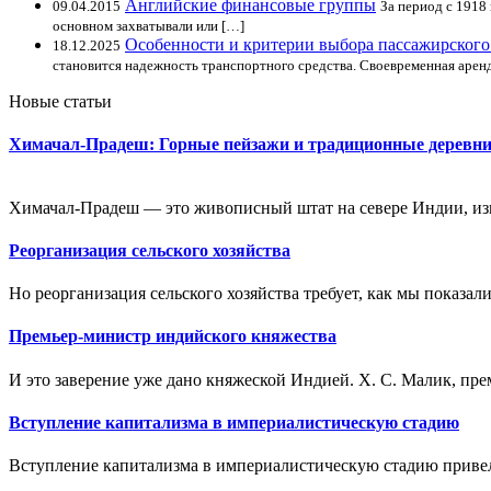
Английские финансовые группы
09.04.2015
За период с 1918
основном захватывали или […]
Особенности и критерии выбора пассажирского
18.12.2025
становится надежность транспортного средства. Своевременная аренд
Новые статьи
Химачал-Прадеш: Горные пейзажи и традиционные деревн
Химачал-Прадеш — это живописный штат на севере Индии, из
Реорганизация сельского хозяйства
Но реорганизация сельского хозяйства требует, как мы показали 
Премьер-министр индийского княжества
И это заверение уже дано княжеской Индией. X. С. Малик, пре
Вступление капитализма в империалистическую стадию
Вступление капитализма в империалистическую стадию привело