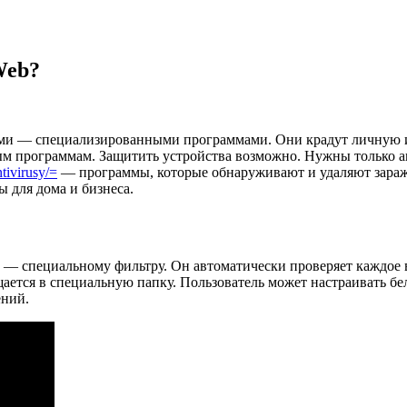
Web?
ами — специализированными программами. Они крадут личную и
ным программам. Защитить устройства возможно. Нужны только
tivirusy/=
— программы, которые обнаруживают и удаляют зараж
 для дома и бизнеса.
 — специальному фильтру. Он автоматически проверяет каждое 
ается в специальную папку. Пользователь может настраивать бе
ений.