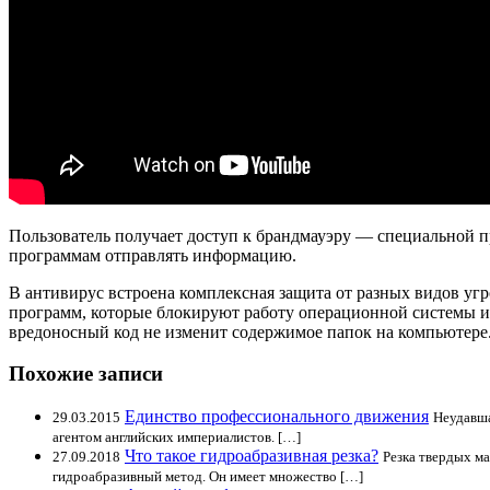
Пользователь получает доступ к брандмауэру — специальной п
программам отправлять информацию.
В антивирус встроена комплексная защита от разных видов уг
программ, которые блокируют работу операционной системы и 
вредоносный код не изменит содержимое папок на компьютере
Похожие записи
Единство профессионального движения
29.03.2015
Неудавша
агентом английских империалистов. […]
Что такое гидроабразивная резка?
27.09.2018
Резка твердых м
гидроабразивный метод. Он имеет множество […]