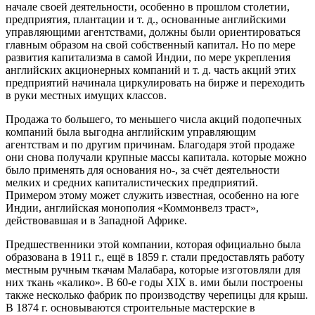
начале своей деятельности, особенно в прошлом столетии,
предприятия, плантации и т. д., основанные английскими
управляющими агентствами, должны были ориентироваться
главным образом на свой собственный капитал. Но по мере
развития капитализма в самой Индии, по мере укрепления
английских акционерных компаний и т. д. часть акций этих
предприятий начинала циркулировать на бирже и переходить
в руки местных имущих классов.
Продажа то большего, то меньшего числа акций подопечных
компаний была выгодна английским управляющим
агентствам и по другим причинам. Благодаря этой продаже
они снова получали крупные массы капитала. которые можно
было применять для основания но-, за счёт деятельности
мелких и средних капиталистических предприятий.
Примером этому может служить известная, особенно на юге
Индии, английская монополия «Коммонвелз траст»,
действовавшая и в Западной Африке.
Предшественники этой компании, которая официально была
образована в 1911 г., ещё в 1859 г. стали предоставлять работу
местным ручным ткачам Малабара, которые изготовляли для
них ткань «калико». В 60-е годы XIX в. ими были построены
также несколько фабрик по производству черепицы для крыш.
В 1874 г. основываются строительные мастерские в