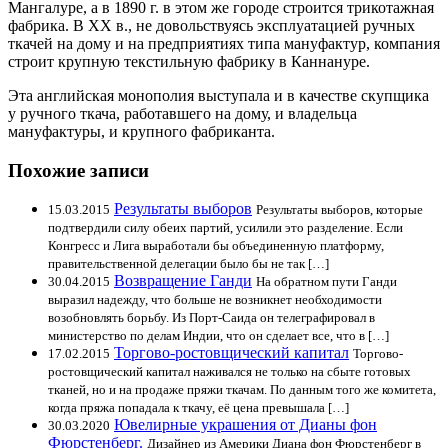
Мангалуре, а в 1890 г. в этом же городе строится трикотажная
фабрика. В XX в., не довольствуясь эксплуатацией ручных
ткачей на дому и на предприятиях типа мануфактур, компания
строит крупную текстильную фабрику в Каннануре.
Эта английская монополия выступала и в качестве скупщика
у ручного ткача, работавшего на дому, и владельца
мануфактуры, и крупного фабриканта.
Похожие записи
Результаты выборов
15.03.2015
Результаты выборов, которые
подтвердили силу обеих партий, усилили это разделение. Если
Конгресс и Лига выработали бы объединенную платформу,
правительственной делегации было бы не так […]
Возвращение Ганди
30.04.2015
На обратном пути Ганди
выразил надежду, что больше не возникнет необходимости
возобновлять борьбу. Из Порт-Саида он телеграфировал в
министерство по делам Индии, что он сделает все, что в […]
Торгово-ростовщический капитал
17.02.2015
Торгово-
ростовщический капитал наживался не только на сбыте готовых
тканей, но и на продаже пряжи ткачам. По данным того же комитета,
когда пряжа попадала к ткачу, её цена превышала […]
Ювелирные украшения от Дианы фон
30.03.2020
Фюрстенберг.
Дизайнер из Америки Диана фон Фюрстенберг в