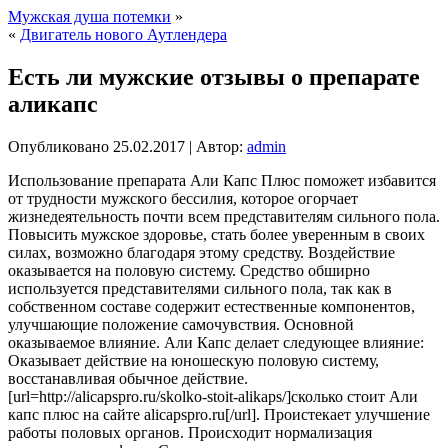
Мужская душа потемки
»
«
Двигатель нового Аутлендера
Есть ли мужские отзывы о препарате
аликапс
Опубликовано
25.02.2017
|
Автор:
admin
Использование препарата Али Капс Плюс поможет избавится
от трудности мужского бессилия, которое огорчает
жизнедеятельность почти всем представителям сильного пола.
Повысить мужское здоровье, стать более уверенным в своих
силах, возможно благодаря этому
средству. Воздействие
оказывается на половую систему. Средство обширно
используется представителями сильного пола, так как в
собственном составе содержит естественные компонентов,
улучшающие положение самочувствия. Основной
оказываемое влияние. Али Капс делает следующее влияние:
Оказывает действие на юношескую половую систему,
восстанавливая обычное действие.
[url=http://alicapspro.ru/skolko-stoit-alikaps/]сколько стоит Али
капс плюс на сайте alicapspro.ru[/url]. Проистекает улучшение
работы половых органов. Происходит нормализация