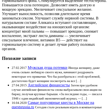
гормонального фона. Стимулируется выделение тестостерона.
Повышается сила потенции. Дозволяет иметь долгую и
мощную эрекцию. Увеличивает сексуальное желание.
Улучшает выносливость, позволяя длительное время
заниматься сексом. Улучшает службу нервной системы. В
натуральном составе Аликапса вступают составляющие,
оказывающие воздействие на юношеский организм:
концентрат миой пальмы — повышает эрекцию, снимает
воспаление, экстракт листа дамианы — увеличивает
сексуальное влечение, витамин В5 — действует на
гормональную систему и делает лучше работу половых
органов.
Похожие записи
Мужская душа потемки
27.02.2017
Иногда женщину, даже
очень сильно любящую своего мужа, начинают раздражать
некоторые его привычки. Что бы разобраться с этой проблемой,
достаточно будет женщине посмотреть на все […]
Английские финансисты
27.04.2015
Затем при удобном
случае английские финансисты снова выбрасывали свои акции на
биржу, получая крупные барыши. «За последние годы, — писал в
1946 г. один индийский экономический журнал, — […]
Самые популярные квесты в Москве на
16.04.2020
questsrussia.ru
Сегодня стало реальным играть в компьютерные