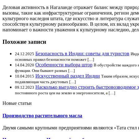
Деловая активность в Нагаланде отражает баланс между природ
вызовы, такие как инфраструктурные ограничения, регион де
культурного наследия штата, где искусство и литература служ
способствуя культурному разнообразию. В целом, их вклад ук
напоминает о важности уважения к культурному наследию, дел
Похожие записи
Безопасность в Индии: советы для туристов
24.12.2025
Инди
основных правил безопасности поможет […]
Особенности выбора штор
14.04.2020
В обустройстве каждого 
функции. Они бывают разных […]
Искусственный раздел Индии
10.04.2015
Таким образом, искус
подавляющая часть джутовых […]
Насколько выгодно строить быстровозводимое 
09.12.2023
постоянного роста цен на землю и энергоносители, а […]
Новые статьи
Производство растительного масла
Двумя самыми крупными предприятиями являются «Тата стил 