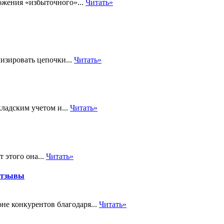
ожения «избыточного»...
Читать»
изировать цепочки...
Читать»
ладским учетом и...
Читать»
 этого она...
Читать»
отзывы
не конкурентов благодаря...
Читать»