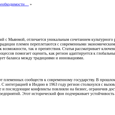
и необходимости…
»
ий с Мьянмой, отличается уникальным сочетанием культурного 
 традиции племен переплетаются с современными экономическими
ак возможности, так и препятствия.
Статья рассматривает ключевы
цессов помогает оценить, как регион адаптируется к глобальны
ебует баланса между традициями и инновациями.
от племенных сообществ к современному государству. В прошлом
. С интеграцией в Индию в 1963 году регион столкнулся с вызо
и последующие конфликты повлияли на бизнес, ограничив досту
редприятий. Этот исторический фон подчеркивает устойчивость