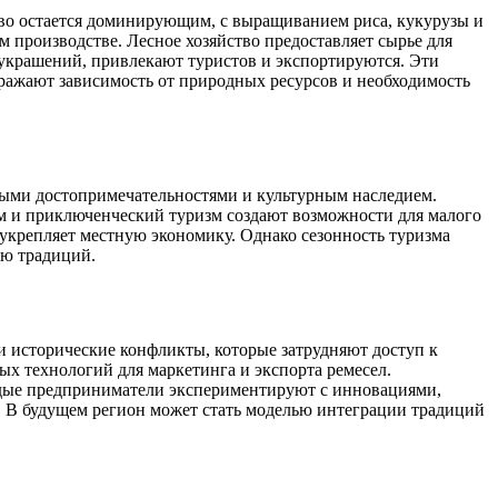
ство остается доминирующим, с выращиванием риса, кукурузы и
 производстве. Лесное хозяйство предоставляет сырье для
е украшений, привлекают туристов и экспортируются. Эти
ражают зависимость от природных ресурсов и необходимость
ными достопримечательностями и культурным наследием.
зм и приключенческий туризм создают возможности для малого
укрепляет местную экономику. Однако сезонность туризма
ию традиций.
 и исторические конфликты, которые затрудняют доступ к
х технологий для маркетинга и экспорта ремесел.
дые предприниматели экспериментируют с инновациями,
nt. В будущем регион может стать моделью интеграции традиций