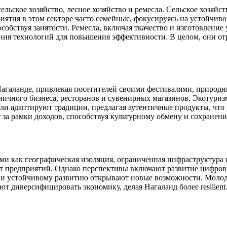
льское хозяйство, лесное хозяйство и ремесла. Сельское хозяй
ятия в этом секторе часто семейные, фокусируясь на устойчивом
собствуя занятости. Ремесла, включая ткачество и изготовлени
ния технологий для повышения эффективности. В целом, они от
Нагаланде, привлекая посетителей своими фестивалями, природ
ничного бизнеса, ресторанов и сувенирных магазинов. Экотури
ли адаптируют традиции, предлагая аутентичные продукты, что 
 за рамки доходов, способствуя культурному обмену и сохранен
ими как географическая изоляция, ограниченная инфраструктура
т предприятий. Однако перспективы включают развитие цифровы
 и устойчивому развитию открывают новые возможности. Моло
ают диверсифицировать экономику, делая Нагаланд более resilie