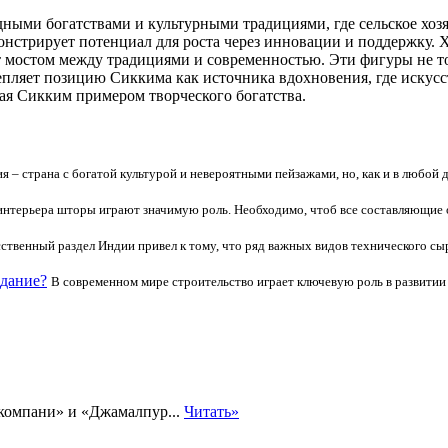
ными богатствами и культурными традициями, где сельское хозя
монстрирует потенциал для роста через инновации и поддержку
ат мостом между традициями и современностью. Эти фигуры не т
репляет позицию Сиккима как источника вдохновения, где искус
ая Сикким примером творческого богатства.
я – страна с богатой культурой и невероятными пейзажами, но, как и в любой 
интерьера шторы играют значимую роль. Необходимо, чтоб все составляющие
ственный раздел Индии привел к тому, что ряд важных видов технического сырья
здание?
В современном мире строительство играет ключевую роль в развитии 
компани» и «Джамалпур...
Читать»