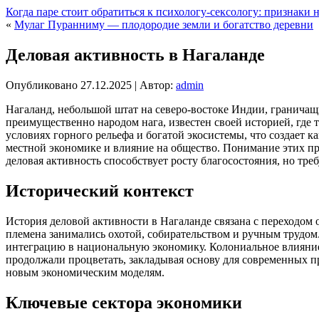
Когда паре стоит обратиться к психологу-сексологу: признак
«
Мулаг Пуранниму — плодородие земли и богатство деревни
Деловая активность в Нагаланде
Опубликовано
27.12.2025
|
Автор:
admin
Нагаланд, небольшой штат на северо-востоке Индии, граничащ
преимущественно народом нага, известен своей историей, где
условиях горного рельефа и богатой экосистемы, что создает к
местной экономике и влияние на общество. Понимание этих про
деловая активность способствует росту благосостояния, но тр
Исторический контекст
История деловой активности в Нагаланде связана с переходом 
племена занимались охотой, собирательством и ручным трудом
интеграцию в национальную экономику. Колониальное влияние 
продолжали процветать, закладывая основу для современных п
новым экономическим моделям.
Ключевые сектора экономики