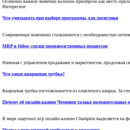
Особенно важное значение колонии приобрели как место прил
Интересное
Что учитывать при выборе программы для логистики
Современные компании сталкиваются с необходимостью оптим
MRP в Odoo: сердце производственных процессов
Начиная с управления продажами и маркетингом, продолжая ск
Что такое кварцевая трубка?
Кварцевая трубка изготавливается из плавленого кварца. За счет
Почему об онлайн-казино Чемпион только положительные 
В мире азартных игр онлайн-казино Champion выделяется на фо
Цветы с повышенной стойкостью к увяданию