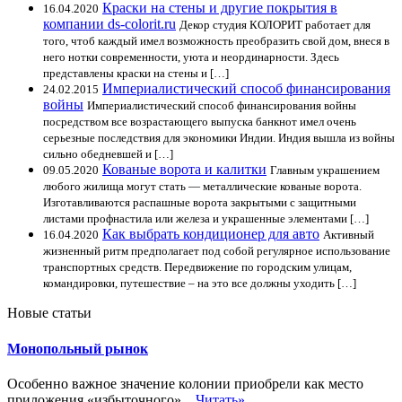
Краски на стены и другие покрытия в
16.04.2020
компании ds-colorit.ru
Декор студия КОЛОРИТ работает для
того, чтоб каждый имел возможность преобразить свой дом, внеся в
него нотки современности, уюта и неординарности. Здесь
представлены краски на стены и […]
Империалистический способ финансирования
24.02.2015
войны
Империалистический способ финансирования войны
посредством все возрастающего выпуска банкнот имел очень
серьезные последствия для экономики Индии. Индия вышла из войны
сильно обедневшей и […]
Кованые ворота и калитки
09.05.2020
Главным украшением
любого жилища могут стать — металлические кованые ворота.
Изготавливаются распашные ворота закрытыми с защитными
листами профнастила или железа и украшенные элементами […]
Как выбрать кондиционер для авто
16.04.2020
Активный
жизненный ритм предполагает под собой регулярное использование
транспортных средств. Передвижение по городским улицам,
командировки, путешествие – на это все должны уходить […]
Новые статьи
Монопольный рынок
Особенно важное значение колонии приобрели как место
приложения «избыточного»...
Читать»