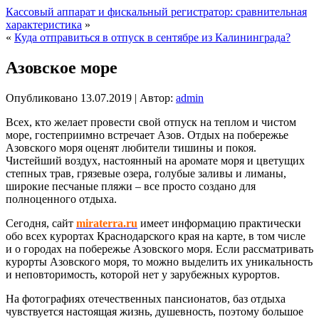
Кассовый аппарат и фискальный регистратор: сравнительная
характеристика
»
«
Куда отправиться в отпуск в сентябре из Калининграда?
Азовское море
Опубликовано
13.07.2019
|
Автор:
admin
Всех, кто желает провести свой отпуск на теплом и чистом
море, гостеприимно встречает Азов. Отдых на побережье
Азовского моря оценят любители тишины и покоя.
Чистейший воздух, настоянный на аромате моря и цветущих
степных трав, грязевые озера, голубые заливы и лиманы,
широкие песчаные пляжи – все просто создано для
полноценного отдыха.
Сегодня, сайт
miraterra.ru
имеет информацию практически
обо всех курортах Краснодарского края на карте, в том числе
и о городах на побережье Азовского моря. Если рассматривать
курорты Азовского моря, то можно выделить их уникальность
и неповторимость, которой нет у зарубежных курортов.
На фотографиях отечественных пансионатов, баз отдыха
чувствуется настоящая жизнь, душевность, поэтому большое