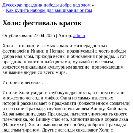
Дуссехра: праздник победы добра над злом
»
«
Как купить наборы для вышивания оптом
Холи: фестиваль красок
Опубликовано
27.04.2025
|
Автор:
admin
Холи – это один из самых ярких и жизнерадостных
фестивалей в Индии и Непале, празднуемый в честь победы
добра над злом, прихода весны и обновления природы. Этот
праздник, пропитанный цветами, музыкой и весельем,
является уникальным культурным явление, привлекающим
внимание людей со всего мира.
История и легенды:
Истоки Холи уходят в глубокую древность, и с ним связано
множество легенд и мифов. Одна из самых известных
историй рассказывает о праджапати (божественном создателе)
и его сыне Прахладе, глубоко почитавшем Вишну. Злой царь
Хираньякашипу, дядя Прахлады, пытался уничтожить своего
племянника, но Вишну спас его, воплотившись в образе льва
(Нарсимхи). Холи символизирует победу доброго Прахлады
над злым тираном. Другие легенды связывают Холи с