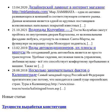
Дизайнерский ламинат в интернет магазине
13.04.2020
http://mirlaminata.com/
Мир ЛАМИНАТА – одна из активно
развивающихся компаний в соответствующем сегменте рынка.
Данная компания является одной из крупных поставщиков
всевозможных напольных покрытий известных […]
Водопады Колумбии — 2
21.10.2021
Гости Колумбии смогут
пройтись по внутренним дворам Картахены, ее колониальными
фасадами любуясь, отдохнуть на пляжах Санта-Марты, на
фуникулере на вершину горы Монсеррат подняться, […]
Виды автокондиционеров, их плюсы и
13.02.2019
минусы
На сегодняшний день автомобиль является не просто
транспортом. Удобные сидения, несложная панель управления,
любимая музыка - всё это способствует комфортному пребыванию в
машине. Также не […]
Несколько занимательных фактов о
28.08.2018
Калининграде
Самый западный город Российской Федерации
притягателен уже потому, что находится в самой гуще европейских
стран. Туры в Калининград http://www.nissa-
tour.ru/russia/kaliningrad/tours.asp […]
Новые статьи
Трудности выработки конституции