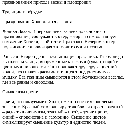
празднованием прихода весны и плодородия.
Традиции и обряды:
Празднование Холи длится два дня:
Холика Дахан: В первый день, за день до основного
празднования, сооружают костер, который символизирует
сожжение Холики, злой тетки Прахлады. Вечером костер
поджигают, сопровождая это молитвами и песнями.
Рангали: Второй день – кульминация праздника. Утром люди
выходят на улицы, вооруженные красками (гулал), водой и
цветными порошками. Они поливают друг друга цветной
водой, посыпают красками и танцуют под ритмичную
музыку. Все границы смываются в этом безудержном веселье,
где все равны и свободны.
Символизм цвета:
Цвета, используемые в Холи, имеют свое символическое
значение. Красный символизирует любовь и страсть, желтый
– радость и оптимизм, зеленый – пробуждение природы,
синий – спокойствие и гармонию. Смешение цветов
символизирует смешение культур и единство людей.