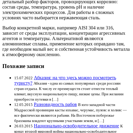
детальный разбор факторов, провоцирующих коррозию:
состав среды, температура, уровень pH и наличие
электрохимических процессов. Для работы в сложных
условиях часто выбирается нержавеющая сталь.
Выбор конкретной марки, например AISI 304 или 316,
зависит от среды эксплуатации, концентрации агрессивных
агентов и температуры. Альтернативой являются
алюминиевые сплавы, применение которых оправдано там,
где необходим малый вес и собственная устойчивость металла
к атмосферному окислению.
Похожие записи
Абхазия: на что здесь можно посмотреть
15.07.2022
туристу?
Абхазия - одна из самых популярных среди россиян
стран отдыха. К числу ее преимуществ стоит отнести теплый
климат, вкусную национальную пищу, низкие цены. При желании
приобрести путевки в […]
Разновидность рабов
12.05.2015
В юго-западной части
Мадрасской провинции касты изхавас, черумас, пулеяс и холияс —
все фактически являются рабами. На Восточном побережье
брахманы владеют крупными участками земли, и […]
Национально-освободительное движение
26.03.2015
К
концу второй мировой войны национально-освободительное