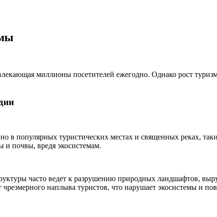
емы
влекающая миллионы посетителей ежегодно. Однако рост туризм
дии
о в популярных туристических местах и священных реках, таких
ы и почвы, вредя экосистемам.
руктуры часто ведет к разрушению природных ландшафтов, выру
 чрезмерного наплыва туристов, что нарушает экосистемы и по