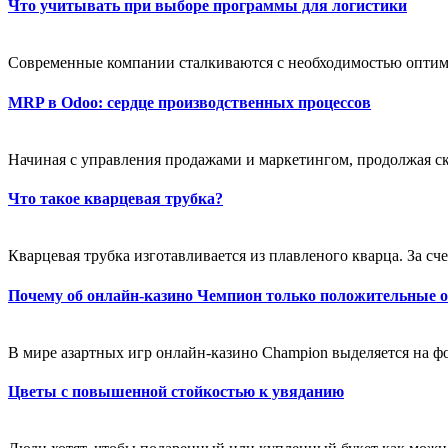
Что учитывать при выборе программы для логистики
Современные компании сталкиваются с необходимостью оптим
MRP в Odoo: сердце производственных процессов
Начиная с управления продажами и маркетингом, продолжая ск
Что такое кварцевая трубка?
Кварцевая трубка изготавливается из плавленого кварца. За счет
Почему об онлайн-казино Чемпион только положительные 
В мире азартных игр онлайн-казино Champion выделяется на фо
Цветы с повышенной стойкостью к увяданию