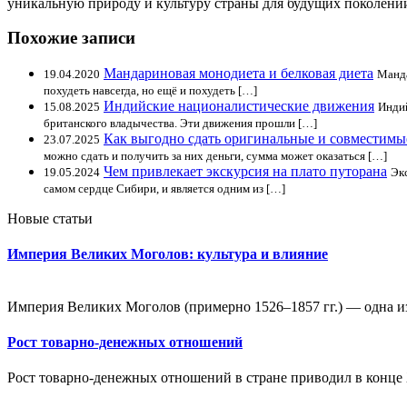
уникальную природу и культуру страны для будущих поколени
Похожие записи
Мандариновая монодиета и белковая диета
19.04.2020
Манда
похудеть навсегда, но ещё и похудеть […]
Индийские националистические движения
15.08.2025
Индий
британского владычества. Эти движения прошли […]
Как выгодно сдать оригинальные и совместимы
23.07.2025
можно сдать и получить за них деньги, сумма может оказаться […]
Чем привлекает экскурсия на плато путорана
19.05.2024
Эк
самом сердце Сибири, и является одним из […]
Новые статьи
Империя Великих Моголов: культура и влияние
Империя Великих Моголов (примерно 1526–1857 гг.) — одна и
Рост товарно-денежных отношений
Рост товарно-денежных отношений в стране приводил в конце X