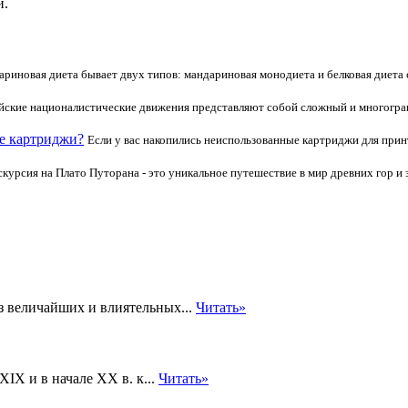
й.
риновая диета бывает двух типов: мандариновая монодиета и белковая диета 
ские националистические движения представляют собой сложный и многогран
е картриджи?
Если у вас накопились неиспользованные картриджи для прин
скурсия на Плато Путорана - это уникальное путешествие в мир древних гор и
з величайших и влиятельных...
Читать»
IX и в начале XX в. к...
Читать»