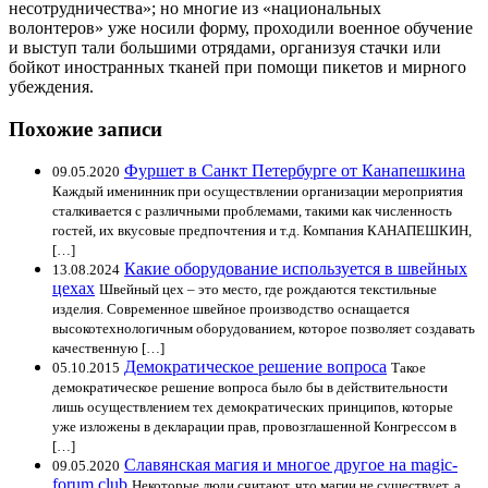
несотрудничества»; но многие из «национальных
волонтеров» уже носили форму, проходили военное обучение
и выступ тали большими отрядами, организуя стачки или
бойкот иностранных тканей при помощи пикетов и мирного
убеждения.
Похожие записи
Фуршет в Санкт Петербурге от Канапешкина
09.05.2020
Каждый именинник при осуществлении организации мероприятия
сталкивается с различными проблемами, такими как численность
гостей, их вкусовые предпочтения и т.д. Компания КАНАПЕШКИН,
[…]
Какие оборудование используется в швейных
13.08.2024
цехах
Швейный цех – это место, где рождаются текстильные
изделия. Современное швейное производство оснащается
высокотехнологичным оборудованием, которое позволяет создавать
качественную […]
Демократическое решение вопроса
05.10.2015
Такое
демократическое решение вопроса было бы в действительности
лишь осуществлением тех демократических принципов, которые
уже изложены в декларации прав, провозглашенной Конгрессом в
[…]
Славянская магия и многое другое на magic-
09.05.2020
forum.club
Некоторые люди считают, что магии не существует, а