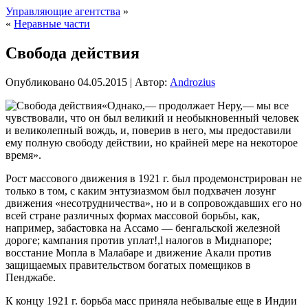
Управляющие агентства
»
«
Неравные части
Свобода действия
Опубликовано
04.05.2015
|
Автор:
Androzius
«Однако,— продолжает Неру,— мы все
чувствовали, что он был великий и необыкновенный человек
и великолепный вождь, и, поверив в него, мы предоставили
ему полную свободу действии, но крайней мере на некоторое
время».
Рост массового движения в 1921 г. был продемонстрирован не
только в том, с каким энтузиазмом был подхвачен лозунг
движения «несотрудничества», но и в сопровождавших его но
всей стране различных формах
массовой борьбы, как,
например, забастовка на Ассамо — бенгальской железной
дороге; кампания против уплат!,l налогов в Миднапоре;
восстание Мопла в Малабаре и движение Акали против
защищаемых правительством богатых помещиков в
Пенджабе.
К концу 1921 г. борьба масс приняла небывалые еще в Индии