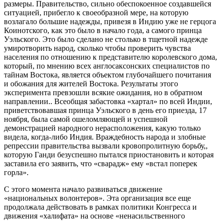
размеры. Правительство, сильно обеспокоенное создавшейся
ситуацией, прибегло к своеобразной мере, на которую
возлагало большие надежды, привезя в Индию уже не герцога
Коинотского, как это было в начало года, а самого принца
Уэльского. Это было сделано не столько в тщетной надежде
умиротворить народ, сколько чтобы проверить чувства
населения по отношению к представителю королевского дома,
который, по мнению всех англосаксонских специалистов по
тайнам Востока, является объектом глубочайшего почитания
и обожания для жителей Востока. Результаты этого
эксперимента превзошли всякие ожидания, но в обратном
направлении.. Всеобщая забастовка «хартал» по всей Индии,
приветствовавшая принца Уэльского в день его приезда, 17
ноября, была самой ошеломляющей и успешной
демонстрацией народного нерасположения, какую только
видела, когда-либо Индия. Враждебность народа и злобные
репрессии правительства вызвали кровопролитную борьбу,,
которую Ганди безуспешно пытался приостановить и которая
заставила его заявить, что «сварадж» ему «встал поперек
горла».
С этого момента начало развиваться движение
«национальных волонтеров». Эта организация все еще
продолжала действовать в рамках политики Конгресса и
движения «халифата» на основе «ненасильственного