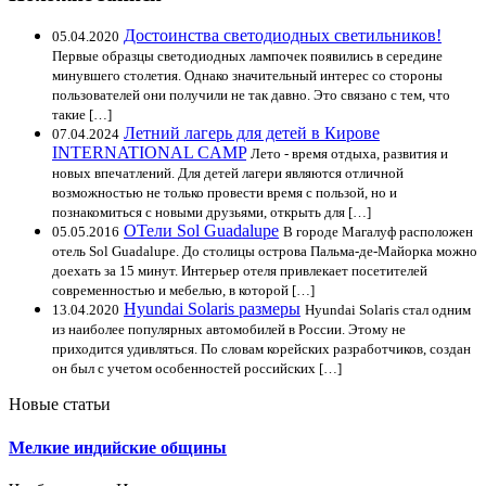
Достоинства светодиодных светильников!
05.04.2020
Первые образцы светодиодных лампочек появились в середине
минувшего столетия. Однако значительный интерес со стороны
пользователей они получили не так давно. Это связано с тем, что
такие […]
Летний лагерь для детей в Кирове
07.04.2024
INTERNATIONAL CAMP
Лето - время отдыха, развития и
новых впечатлений. Для детей лагери являются отличной
возможностью не только провести время с пользой, но и
познакомиться с новыми друзьями, открыть для […]
ОТели Sol Guadalupe
05.05.2016
В городе Магалуф расположен
отель Sol Guadalupe. До столицы острова Пальма-де-Майорка можно
доехать за 15 минут. Интерьер отеля привлекает посетителей
современностью и мебелью, в которой […]
Hyundai Solaris размеры
13.04.2020
Hyundai Solaris стал одним
из наиболее популярных автомобилей в России. Этому не
приходится удивляться. По словам корейских разработчиков, создан
он был с учетом особенностей российских […]
Новые статьи
Мелкие индийские общины