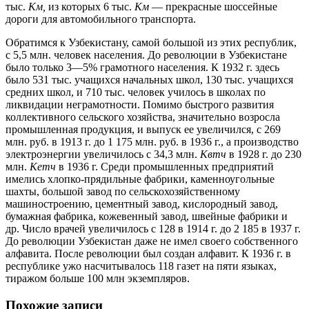
тыс.
Км,
из которых 6 тыс.
Км
— прекрасные шоссейные
дороги для автомобильного транспорта.
Обратимся к Узбекистану, самой большой из этих республик,
с 5,5 млн. человек населения. До революции в Узбекистане
было только 3—5% грамотного населения. К 1932 г. здесь
было 531 тыс. учащихся начальных школ, 130 тыс. учащихся
средних школ, и 710 тыс. человек училось в школах по
ликвидации неграмотности. Помимо быстрого развития
коллективного сельского хозяйства, значительно возросла
промышленная продукция, и выпуск ее увеличился, с 269
млн. руб. в 1913 г. до 1 175 млн. руб. в 1936 г., а производство
электроэнергии увеличилось с 34,3 млн.
Квтч
в 1928 г. до 230
млн.
Кетч
в 1936 г. Среди промышленных предприятий
имелись хлопко-прядильные фабрики, каменноугольные
шахты, большой завод по сельскохозяйственному
машиностроению, цементный завод, кислородный завод,
бумажная фабрика, кожевенный завод, швейные фабрики и
др. Число врачей увеличилось с 128 в 1914 г. до 2 185 в 1937 г.
До революции Узбекистан даже не имел своего собственного
алфавита. После революции был создан алфавит. К 1936 г. в
республике ужо насчитывалось 118 газет на пяти языках,
тиражом больше 100 млн экземпляров.
Похожие записи