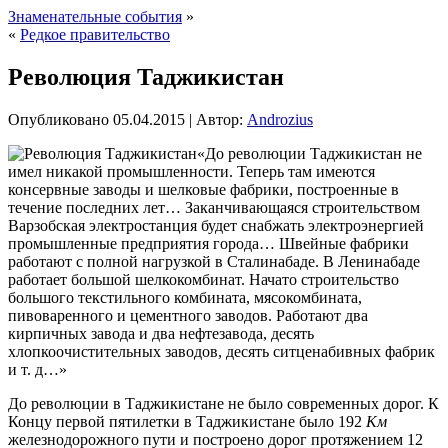
Знаменательные события
»
«
Редкое правительство
Революция Таджикистан
Опубликовано
05.04.2015
|
Автор:
Androzius
«До революции Таджикистан не
имел никакой промышленности. Теперь там имеются
консервные заводы и шелковые фабрики, построенные в
течение последних лет… Заканчивающаяся строительством
Варзобская электростанция будет снабжать электроэнергией
промышленные предприятия города… Швейные фабрики
работают с полной нагрузкой в Сталинабаде. В Ленинабаде
работает большой шелкокомбинат. Начато строительство
большого
текстильного комбината, мясокомбината,
пивоваренного и цементного заводов. Работают два
кирпичных завода и два нефтезавода, десять
хлопкоочистительных заводов, десять ситценабивных фабрик
и т. д…»
До революции в Таджикистане не было современных дорог. К
Концу первой пятилетки в Таджикистане было 192
Км
железнодорожного пути и построено дорог протяжением 12