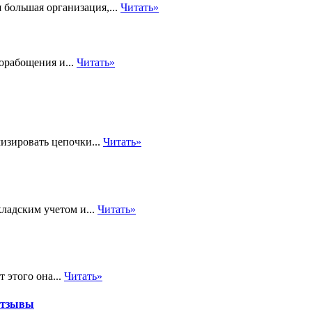
 большая организация,...
Читать»
орабощения и...
Читать»
изировать цепочки...
Читать»
ладским учетом и...
Читать»
 этого она...
Читать»
отзывы