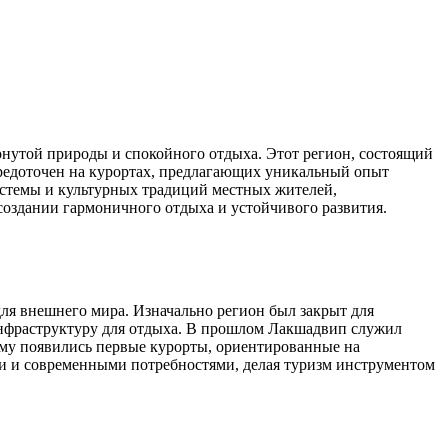
нутой природы и спокойного отдыха. Этот регион, состоящий
осредоточен на курортах, предлагающих уникальный опыт
истемы и культурных традиций местных жителей,
создании гармоничного отдыха и устойчивого развития.
для внешнего мира. Изначально регион был закрыт для
 инфраструктуру для отдыха. В прошлом Лакшадвип служил
изму появились первые курорты, ориентированные на
ми и современными потребностями, делая туризм инструментом