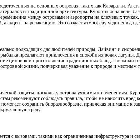
редоточенных на основных островах, таких как Каваратти, Ага
 материалов и традиционной архитектуры. Курорты оснащены ба
перемещения между островами и аэропорты на ключевых точках,
, а акцент на релаксацию. Это создает атмосферу уединения, гд
деально подходящих для любителей природы. Дайвинг и снорке
 рыбалка предлагают приключения в спокойных водах лагуны. Дл
тение циновок и приготовление традиционных блюд. Пляжный о
 островной жизни, подчеркивая уважение к природе и местным 
ической защиты, поскольку острова уязвимы к изменениям. Куро
стам рекомендуют соблюдать правила, чтобы не наносить вред к
 помогает сохранить биоразнообразие, привлекая внимание к за
 окружающую среду.
ется с вызовами, такими как ограниченная инфраструктура и сез