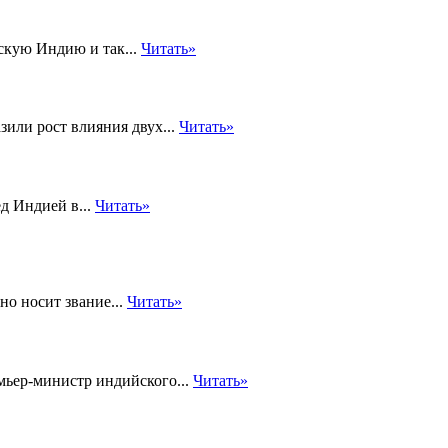
кую Индию и так...
Читать»
зили рост влияния двух...
Читать»
д Индией в...
Читать»
но носит звание...
Читать»
мьер-министр индийского...
Читать»