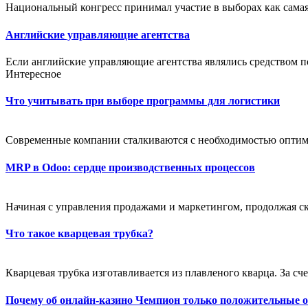
Национальный конгресс принимал участие в выборах как самая
Английские управляющие агентства
Если английские управляющие агентства являлись средством п
Интересное
Что учитывать при выборе программы для логистики
Современные компании сталкиваются с необходимостью оптим
MRP в Odoo: сердце производственных процессов
Начиная с управления продажами и маркетингом, продолжая ск
Что такое кварцевая трубка?
Кварцевая трубка изготавливается из плавленого кварца. За счет
Почему об онлайн-казино Чемпион только положительные 