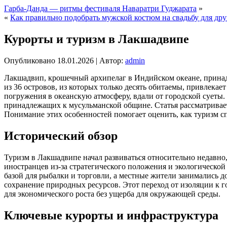
Гарба-Данда — ритмы фестиваля Наваратри Гуджарата
»
«
Как правильно подобрать мужской костюм на свадьбу для др
Курорты и туризм в Лакшадвипе
Опубликовано
18.01.2026
|
Автор:
admin
Лакшадвип, крошечный архипелаг в Индийском океане, принад
из 36 островов, из которых только десять обитаемы, привлека
погружения в океанскую атмосферу, вдали от городской суеты.
принадлежащих к мусульманской общине. Статья рассматривает
Понимание этих особенностей помогает оценить, как туризм с
Исторический обзор
Туризм в Лакшадвипе начал развиваться относительно недавно,
иностранцев из-за стратегического положения и экологическо
базой для рыбалки и торговли, а местные жители занимались 
сохранение природных ресурсов. Этот переход от изоляции к
для экономического роста без ущерба для окружающей среды.
Ключевые курорты и инфраструктура