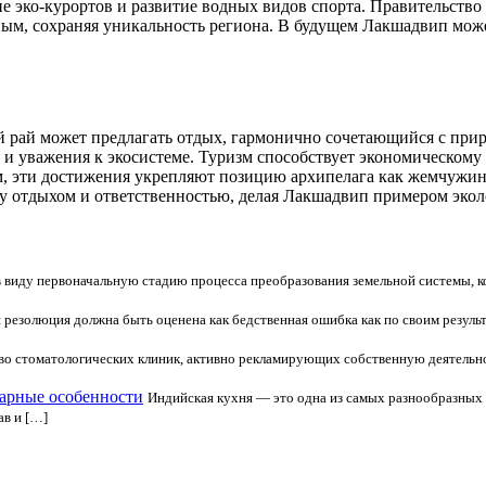
 эко-курортов и развитие водных видов спорта. Правительство
ным, сохраняя уникальность региона. В будущем Лакшадвип може
 рай может предлагать отдых, гармонично сочетающийся с прир
 и уважения к экосистеме. Туризм способствует экономическому
ом, эти достижения укрепляют позицию архипелага как жемчужи
у отдыхом и ответственностью, делая Лакшадвип примером экол
 виду первоначальную стадию процесса преобразования земельной системы, ко
я резолюция должна быть оценена как бедственная ошибка как по своим резуль
во стоматологических клиник, активно рекламирующих собственную деятельно
арные особенности
Индийская кухня — это одна из самых разнообразных
ав и […]