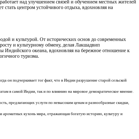
 работает над улучшением связей и обучением местных жителей
т стать центром устойчивого отдыха, вдохновляя на
одой и культурой. От исторических основ до современных
 росту и культурному обмену, делая Лакшадвип
ны Индийского океана, вдохновляя на бережное отношение к
огичного туризма.
гда он подчеркивает тог факт, что в Индии разрушение старой сельской
татам в самой Индии, так и по влиянию на мировое демократическое мнение.
сть, предлагающих услуги по невысоким ценам и разнообразные скидки,
 и ароматных кухонь мира, отражающая богатую историю, культуру и