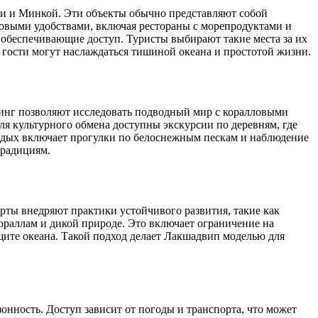
тти и Минкой. Эти объекты обычно представляют собой
зовыми удобствами, включая рестораны с морепродуктами и
 обеспечивающие доступ. Туристы выбирают такие места за их
е гости могут наслаждаться тишиной океана и простотой жизни.
линг позволяют исследовать подводный мир с коралловыми
я культурного обмена доступны экскурсии по деревням, где
тдых включает прогулки по белоснежным пескам и наблюдение
традициям.
рты внедряют практики устойчивого развития, такие как
ораллам и дикой природе. Это включает ограничение на
щите океана. Такой подход делает Лакшадвип моделью для
онность. Доступ зависит от погоды и транспорта, что может