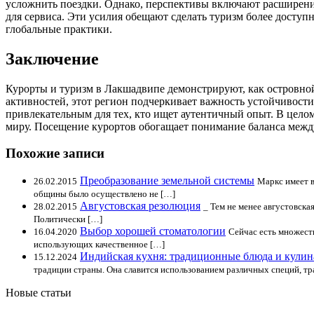
усложнить поездки. Однако, перспективы включают расширение
для сервиса. Эти усилия обещают сделать туризм более доступ
глобальные практики.
Заключение
Курорты и туризм в Лакшадвипе демонстрируют, как островной
активностей, этот регион подчеркивает важность устойчивости
привлекательным для тех, кто ищет аутентичный опыт. В цел
миру. Посещение курортов обогащает понимание баланса межд
Похожие записи
Преобразование земельной системы
26.02.2015
Маркс имеет в
общины было осуществлено не […]
Августовская резолюция
28.02.2015
_ Тем не менее августовска
Политически […]
Выбор хорошей стоматологии
16.04.2020
Сейчас есть множест
использующих качественное […]
Индийская кухня: традиционные блюда и кулин
15.12.2024
традиции страны. Она славится использованием различных специй, тр
Новые статьи