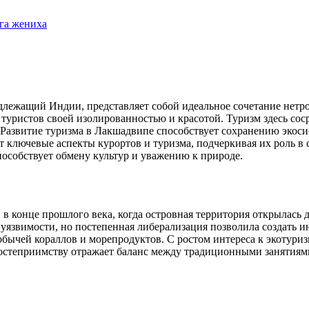
уга жениха
лежащий Индии, представляет собой идеальное сочетание нетро
ет туристов своей изолированностью и красотой. Туризм здесь с
Развитие туризма в Лакшадвипе способствует сохранению экос
 ключевые аспекты курортов и туризма, подчеркивая их роль в 
пособствует обмену культур и уважению к природе.
 в конце прошлого века, когда островная территория открылась 
й уязвимости, но постепенная либерализация позволила создать
добычей кораллов и морепродуктов. С ростом интереса к экотур
 гостеприимству отражает баланс между традиционными занятия