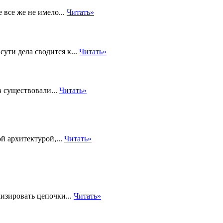
 все же не имело...
Читать»
ти дела сводится к...
Читать»
 существовали...
Читать»
й архитектурой,...
Читать»
изировать цепочки...
Читать»