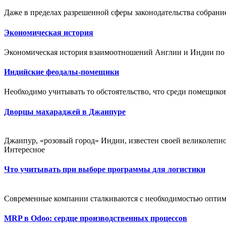
Даже в пределах разрешенной сферы законодательства собрание
Экономическая история
Экономическая история взаимоотношений Англии и Индии по су
Индийские феодалы-помещики
Необходимо учитывать то обстоятельство, что среди помещиков
Дворцы махараджей в Джаипуре
Джаипур, «розовый город» Индии, известен своей великолепно
Интересное
Что учитывать при выборе программы для логистики
Современные компании сталкиваются с необходимостью оптим
MRP в Odoo: сердце производственных процессов