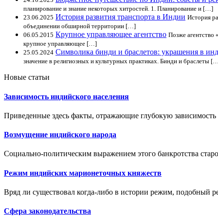
планирование и знание некоторых хитростей. 1. Планирование и […]
История развития транспорта в Индии
23.06.2025
История ра
объединении обширной территории […]
Крупное управляющее агентство
06.05.2015
Позже агентство 
крупное управляющее […]
Символика бинди и браслетов: украшения в ин
25.05.2024
значение в религиозных и культурных практиках. Бинди и браслеты […
Новые статьи
Зависимость индийского населения
Приведенные здесь факты, отражающие глубокую зависимость 
Возмущение индийского народа
Социально-политическим выражением этого банкротства старо
Режим индийских марионеточных княжеств
Вряд ли существовал когда-либо в истории режим, подобный 
Сфера законодательства