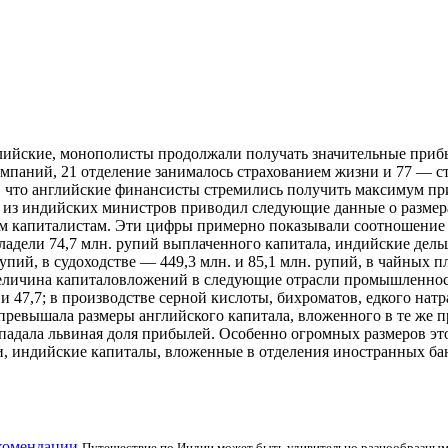
ийские, монополисты продолжали получать значительные прибыли
паний, 21 отделение занималось страхованием жизни и 77 — ст
том, что английские финансисты стремились получить максимум
н из индийских министров приводил следующие данные о размер
капиталистам. Эти цифры примерно показывали соотношение и
дели 74,7 млн. рупий выплаченного капитала, индийские дел
упий, в судоходстве — 449,3 млн. и 85,1 млн. рупий, в чайных п
еличина капиталовложений в следующие отрасли промышленности
47,7; в производстве серной кислоты, бихроматов, едкого натра 
 превышала размеры английского капитала, вложенного в те же 
попадала львиная доля прибылей. Особенно огромных размеров эт
, индийские капиталы, вложенные в отделения иностранных бан
екомендации
Путешествие по Индии может быть удивительно разнообразным 