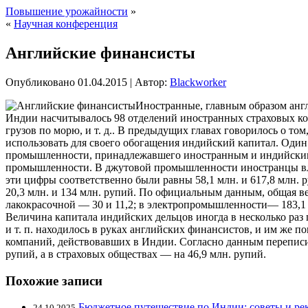
Повышение урожайности
»
«
Научная конференция
Английские финансисты
Опубликовано
01.04.2015
|
Автор:
Blackworker
Иностранные, главным образом англ
Индии насчитывалось 98 отделений иностранных страховых ком
грузов по морю, и т. д.. В предыдущих главах говорилось о 
использовать для своего обогащения индийский капитал. Оди
промышленности, принадлежавшего иностранным и индийским 
промышленности. В джутовой промышленности иностранцы вла
эти цифры соответственно были равны 58,1 млн. и 617,8 млн. р
20,3 млн. и 134 млн. рупий. По официальным данным, общая в
лакокрасочной — 30 и 11,2; в электропромышленности— 183,1 и 
Величина капитала индийских дельцов иногда в несколько раз
и т. п. находилось в руках английских финансистов, и им же 
компаний, действовавших в Индии. Согласно данным переписи
рупий, а в страховых обществах — на 46,9 млн. рупий.
Похожие записи
Бюджетное путешествие по Индии: советы и р
24.10.2025