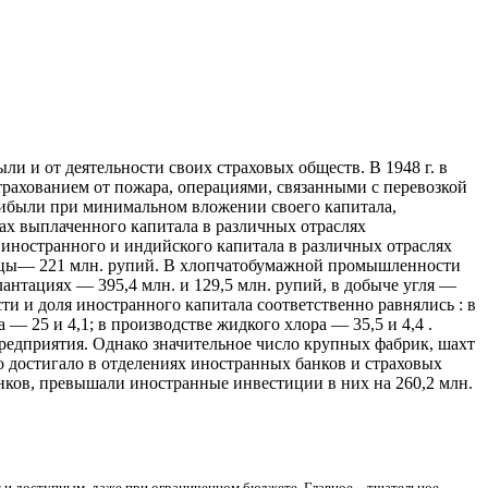
 и от деятельности своих страховых обществ. В 1948 г. в
рахованием от пожара, операциями, связанными с перевозкой
 прибыли при минимальном вложении
своего капитала,
ах выплаченного капитала в различных отраслях
ностранного и индийского капитала в различных отраслях
ьцы— 221 млн. рупий. В хлопчатобумажной промышленности
лантациях — 395,4 млн. и 129,5 млн. рупий, в добыче угля —
 и доля иностранного капитала соответственно равнялись : в
— 25 и 4,1; в производстве жидкого хлора — 35,5 и 4,4 .
предприятия. Однако значительное число крупных фабрик, шахт
о достигало в отделениях иностранных банков и страховых
ков, превышали иностранные инвестиции в них на 260,2 млн.
и доступным, даже при ограниченном бюджете. Главное – тщательное